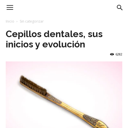
Blog
Inicio
Sin categorizar
Cepillos dentales, sus
Dentista
inicios y evolución
6282
de
Empresa