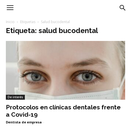
Blog
Inicio
Etiquetas
Salud bucodental
Etiqueta: salud bucodental
Dentista
de
Empresa
De interés
Protocolos en clínicas dentales frente
a Covid-19
Dentista de empresa
-